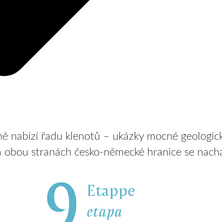
ě nabízí řadu klenotů – ukázky mocné geologické
obou stranách česko-německé hranice se nachází