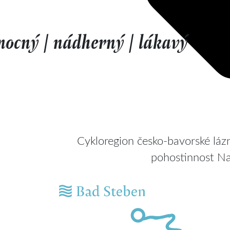
mocný | nádherný | lákavý
Cykloregion česko-bavorské lázn
pohostinnost Na 